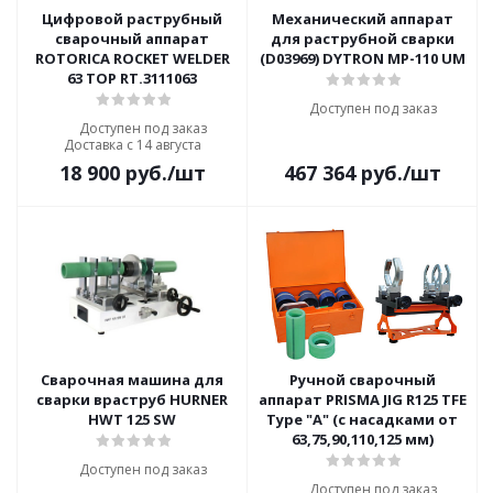
Цифровой раструбный
Механический аппарат
сварочный аппарат
для раструбной сварки
ROTORICA ROCKET WELDER
(D03969) DYTRON MP-110 UM
63 TOP RT.3111063
Доступен под заказ
Доступен под заказ
Доставка с 14 августа
18 900
руб.
/шт
467 364
руб.
/шт
Сварочная машина для
Ручной сварочный
сварки враструб HURNER
аппарат PRISMA JIG R125 TFE
HWT 125 SW
Type "A" (с насадками от
63,75,90,110,125 мм)
Доступен под заказ
Доступен под заказ