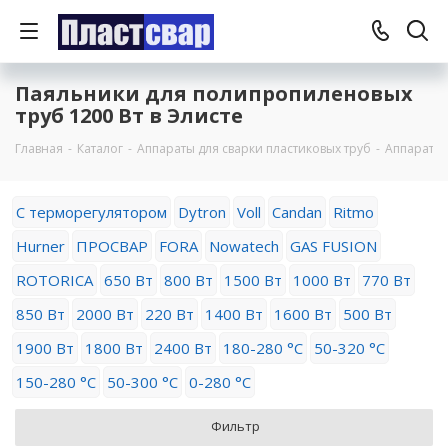
Паяльники для полипропиленовых
труб 1200 Вт в Элисте
Главная
-
Каталог
-
Аппараты для сварки пластиковых труб
-
Аппараты 
С терморегулятором
Dytron
Voll
Candan
Ritmo
Hurner
ПРОСВАР
FORA
Nowatech
GAS FUSION
ROTORICA
650 Вт
800 Вт
1500 Вт
1000 Вт
770 Вт
850 Вт
2000 Вт
220 Вт
1400 Вт
1600 Вт
500 Вт
1900 Вт
1800 Вт
2400 Вт
180-280 °C
50-320 °C
150-280 °C
50-300 °C
0-280 °C
Фильтр