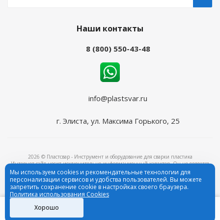
Наши контакты
8 (800) 550-43-48
info@plastsvar.ru
г. Элиста, ул. Максима Горького, 25
2026 © Пластсвар - Инструмент и оборудование для сварки пластика
Интернет-сайт носит исключительно информационный характер. Он не является
объектом рекламы и ни при каких условиях не является публичной офертой,
Мы используем cookies и рекомендательные технологии для
определяемой положениями ч.2 ст.437 Гражданского кодекса Российской Федерации.
персонализации сервисов и удобства пользователей. Вы можете
ИНН: 2311247999, ОГРН: 1172375091899
запретить сохранение cookie в настройках своего браузера.
Политика использования Cookies
Хорошо