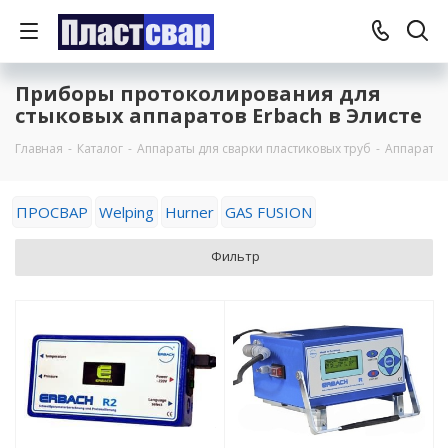
Приборы протоколирования для
стыковых аппаратов Erbach в Элисте
Главная
-
Каталог
-
Аппараты для сварки пластиковых труб
-
Аппараты 
ПРОСВАР
Welping
Hurner
GAS FUSION
Фильтр