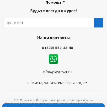
Помощь
Будьте всегда в курсе!
Наши контакты
8 (800) 550-43-48
info@plastsvar.ru
г. Элиста, ул. Максима Горького, 25
2026 © Пластсвар - Инструмент и оборудование для сварки пластика
Интернет-сайт носит исключительно информационный характер. Он не является
объектом рекламы и ни при каких условиях не является публичной офертой,